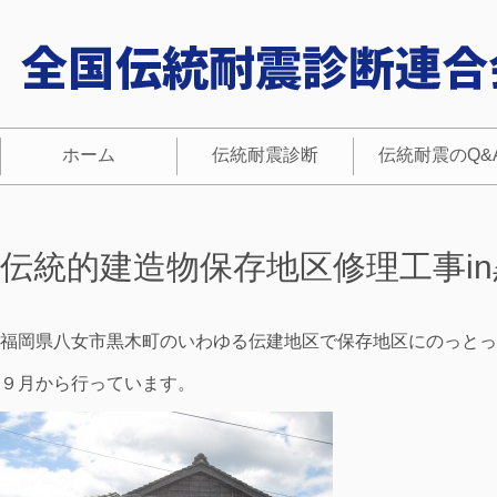
ホーム
伝統耐震診断
伝統耐震のQ&
伝統的建造物保存地区修理工事in
福岡県八女市黒木町のいわゆる伝建地区で保存地区にのっとっ
９月から行っています。