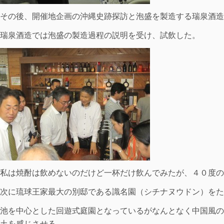
その後、開催地企画の沖縄史跡探訪と泡盛を製造する瑞泉酒造
瑞泉酒造では泡盛の製造過程の説明を受け、試飲した。
私は焼酎は飲めないのだけど一杯だけ飲んでみたが、４０度の
次に琉球王家最大の別邸である識名園（シチナヌウドン）をた
池を中心とした回遊式庭園となっているがなんとなく中国風の
土を感じさせる。